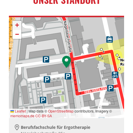
+
−
Leaflet
|
Map data ©
OpenStreetMap
contributors, Imagery ©
memomaps.de
CC-BY-SA
Berufsfachschule für Ergotherapie