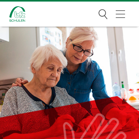
Suchen
Traumberufe
Wer wir sind
Infos
Jobs
Standorte
News Archiv